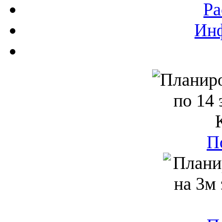
Ра
Инф
П